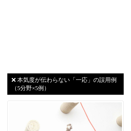
❌ 本気度が伝わらない「一応」の誤用例
（5分野×5例）