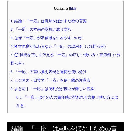
Contents
[
hide
]
1.
結論｜「一応」は意味をぼかすための言葉
2.
「一応」の本来の意味と成り立ち
3.
なぜ「一応」が不信感を生みやすいのか
4.
❌ 本気度が伝わらない「一応」の誤用例（5分野×5例）
5.
⭕ 状況を正しく伝える「一応」の正しい使い方・正用例（5分
野×5例）
6.
「一応」の言い換え表現と適切な使い分け
7.
ビジネス・日常で「一応」を使う際の注意点
8.
まとめ｜「一応」は便利だが扱いが難しい言葉
8.1.
「一応」はその人の責任感が問われる言葉！使い方には
注意
結論｜「一応」は意味をぼかすための言