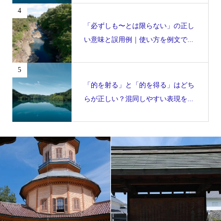
4
「必ずしも〜とは限らない」の正し
い意味と誤用例｜使い方を例文で...
5
「的を射る」と「的を得る」はどち
らが正しい？混同しやすい表現を...