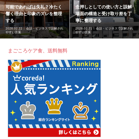
ての使い方と誤解
念押しとしてが重く響く背景
念押しとし
と受け取り差を丁
と印象のズレを構造から丁寧
こえる理由
る
に読む
く背景
会話・ビジネスで誤解され
2026.02.20
会話・ビジネスで誤解され
2026.02.19
やすい言葉
やすい言葉
まごころケア食、送料無料