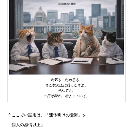
眠気も、ため息も、
まだ机の上に残ったまま。
それでも、
一日は静かに始まっていく。
※ここでの誤用は、「連休明けの憂鬱」を
「個人の感情以上」