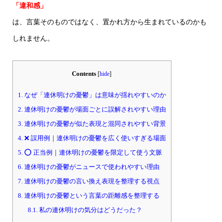
「違和感」
は、言葉そのものではなく、置かれ方から生まれているのかも
しれません。
Contents
[
hide
]
1.
なぜ「連休明けの憂鬱」は意味が揺れやすいのか
2.
連休明けの憂鬱が場面ごとに誤解されやすい理由
3.
連休明けの憂鬱が似た表現と混同されやすい背景
4.
❌ 誤用例｜連休明けの憂鬱を広く使いすぎる場面
5.
⭕ 正当例｜連休明けの憂鬱を限定して使う文脈
6.
連休明けの憂鬱がニュースで使われやすい理由
7.
連休明けの憂鬱の言い換え表現を整理する視点
8.
連休明けの憂鬱という言葉の距離感を整理する
8.1.
私の連休明けの気分はどうだった？