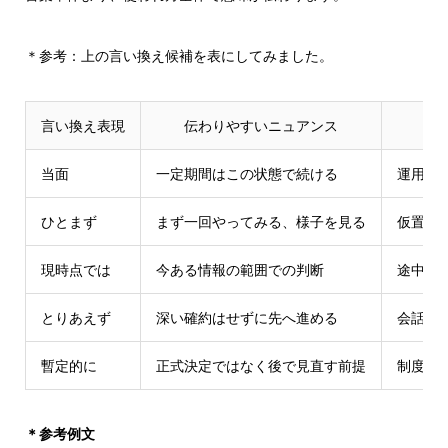
＊参考：上の言い換え候補を表にしてみました。
言い換え表現
伝わりやすいニュアンス
当面
一定期間はこの状態で続ける
運用・
ひとまず
まず一回やってみる、様子を見る
仮置き
現時点では
今ある情報の範囲での判断
途中経
とりあえず
深い確約はせずに先へ進める
会話の
暫定的に
正式決定ではなく後で見直す前提
制度・
＊参考例文