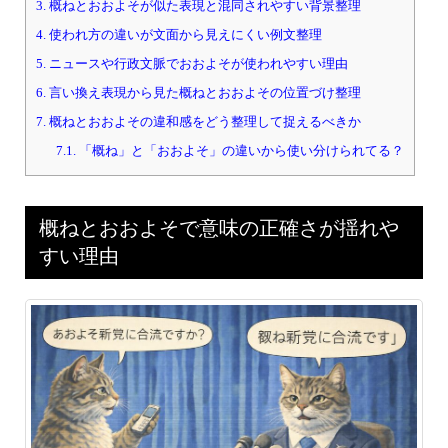
3.
概ねとおおよそが似た表現と混同されやすい背景整理
4.
使われ方の違いが文面から見えにくい例文整理
5.
ニュースや行政文脈でおおよそが使われやすい理由
6.
言い換え表現から見た概ねとおおよその位置づけ整理
7.
概ねとおおよその違和感をどう整理して捉えるべきか
7.1.
「概ね」と「おおよそ」の違いから使い分けられてる？
概ねとおおよそで意味の正確さが揺れや
すい理由