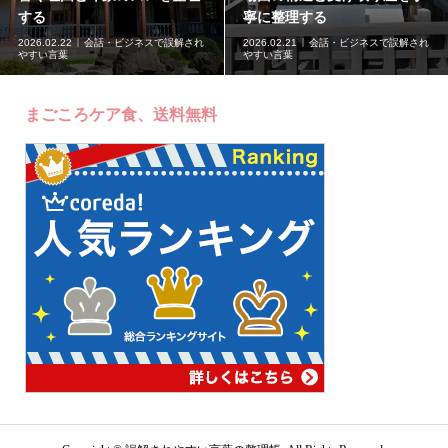
に読む
く背景
で誤解され
2026.02.20
会話・ビジネスで誤解され
2026.02.19
会話・ビジネス
やすい言葉
やすい言葉
まごころケア食、送料無料