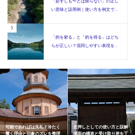
「必ずしも〜とは限らない」の正し
い意味と誤用例｜使い方を例文で...
5
「的を射る」と「的を得る」はどち
らが正しい？混同しやすい表現を...
と誤解
念押しとしてが重く響く背景
念押しとしてメールで
差を丁
と印象のズレを構造から丁寧
こえる理由と表現が誤