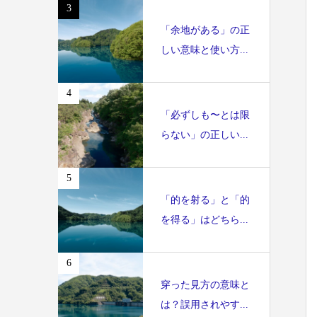
3
「余地がある」の正
しい意味と使い方...
4
「必ずしも〜とは限
らない」の正しい...
5
「的を射る」と「的
を得る」はどちら...
6
穿った見方の意味と
は？誤用されやす...