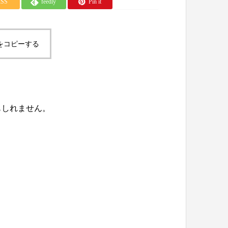
RSS
feedly
Pin it
note
をコピーする
もしれません。